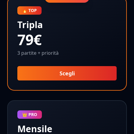
🔥 TOP
Tripla
79€
3 partite + priorità
Scegli
👑 PRO
Mensile