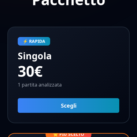
⚡ RAPIDA
Singola
30€
1 partita analizzata
Scegli
⭐ PIÙ SCELTO